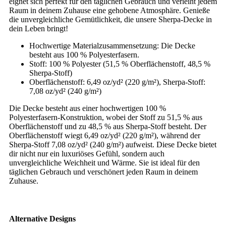
eignet sich perfekt für den täglichen Gebrauch und verleiht jedem
Raum in deinem Zuhause eine gehobene Atmosphäre. Genieße
die unvergleichliche Gemütlichkeit, die unsere Sherpa-Decke in
dein Leben bringt!
Hochwertige Materialzusammensetzung: Die Decke
besteht aus 100 % Polyesterfasern.
Stoff: 100 % Polyester (51,5 % Oberflächenstoff, 48,5 %
Sherpa-Stoff)
Oberflächenstoff: 6,49 oz/yd² (220 g/m²), Sherpa-Stoff:
7,08 oz/yd² (240 g/m²)
Die Decke besteht aus einer hochwertigen 100 %
Polyesterfasern-Konstruktion, wobei der Stoff zu 51,5 % aus
Oberflächenstoff und zu 48,5 % aus Sherpa-Stoff besteht. Der
Oberflächenstoff wiegt 6,49 oz/yd² (220 g/m²), während der
Sherpa-Stoff 7,08 oz/yd² (240 g/m²) aufweist. Diese Decke bietet
dir nicht nur ein luxuriöses Gefühl, sondern auch
unvergleichliche Weichheit und Wärme. Sie ist ideal für den
täglichen Gebrauch und verschönert jeden Raum in deinem
Zuhause.
Alternative Designs