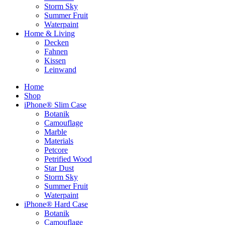
Storm Sky
Summer Fruit
Waterpaint
Home & Living
Decken
Fahnen
Kissen
Leinwand
Home
Shop
iPhone® Slim Case
Botanik
Camouflage
Marble
Materials
Petcore
Petrified Wood
Star Dust
Storm Sky
Summer Fruit
Waterpaint
iPhone® Hard Case
Botanik
Camouflage