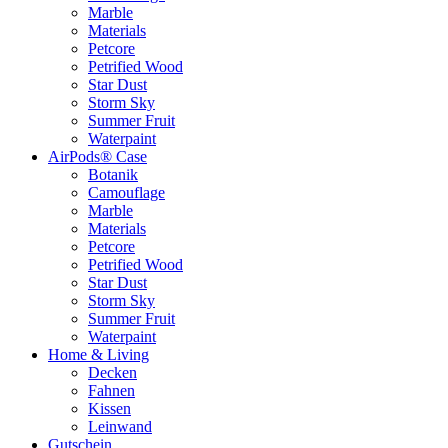
Marble
Materials
Petcore
Petrified Wood
Star Dust
Storm Sky
Summer Fruit
Waterpaint
AirPods® Case
Botanik
Camouflage
Marble
Materials
Petcore
Petrified Wood
Star Dust
Storm Sky
Summer Fruit
Waterpaint
Home & Living
Decken
Fahnen
Kissen
Leinwand
Gutschein