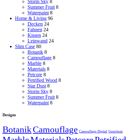
Storm Sky
8
Summer Fruit
8
Waterpaint
8
Home & Living
96
Decken
24
Fahnen
24
Kissen
24
Leinwand
24
Slim Case
80
Botanik
8
Camouflage
8
Marble
8
Materials
8
Petcore
8
Petrified Wood
8
Star Dust
8
Storm Sky
8
Summer Fruit
8
Waterpaint
8
Designs
Botanik
Camouflage
Camouflage Digital
Gutschein
Marble
Materials
Petcore
Petrified