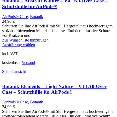
Botanik – Abstract Nature – V4 | All-Over Case –
Schutzhülle für AirPods®
AirPods® Case
,
Botanik
24,90
€
Schützen Sie Ihre AirPods® mit Stil! Hergestellt aus hochwertigem
stoßabsorbierendem Material, ist dieses Etui der ultimative Schutz
vor Kratzern und
Zur Wunschliste hinzufügen
Ausführung wählen
incl. VAT
kostenloser
Versand
Schnellansicht
Botanik Elements – Light Nature – V1 | All-Over
Case – Schutzhülle für AirPods®
AirPods® Case
,
Botanik
24,90
€
Schützen Sie Ihre AirPods® mit Stil! Hergestellt aus hochwertigem
stoßabsorbierendem Material, ist dieses Etui der ultimative Schutz