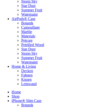
Storm Sky
Star Dust
Summer Fruit
Waterpaint
AirPods® Case
Botanik
Camouflage
Marble
Materials
Petcore
Petrified Wood
Star Dust
Storm Sky
Summer Fruit
Waterpaint
Home & Living
Decken
Fahnen
Kissen
Leinwand
Home
Shop
iPhone® Slim Case
Botanik