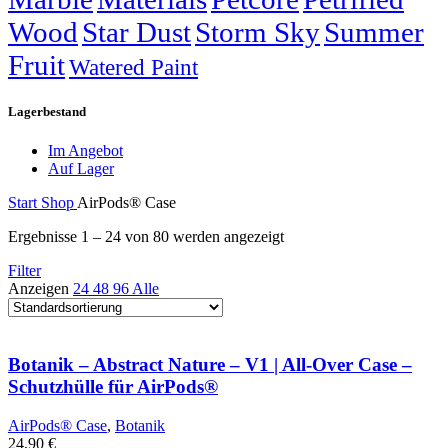
Wood
Star Dust
Storm Sky
Summer
Fruit
Watered Paint
Lagerbestand
Im Angebot
Auf Lager
Start
Shop
AirPods® Case
Ergebnisse 1 – 24 von 80 werden angezeigt
Filter
Anzeigen
24
48
96
Alle
Botanik – Abstract Nature – V1 | All-Over Case –
Schutzhülle für AirPods®
AirPods® Case
,
Botanik
24,90
€