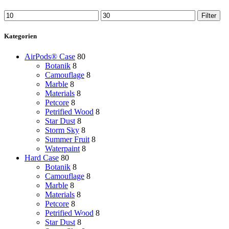
Min.
Max.
Filter
Preis
Preis
Kategorien
AirPods® Case
80
Botanik
8
Camouflage
8
Marble
8
Materials
8
Petcore
8
Petrified Wood
8
Star Dust
8
Storm Sky
8
Summer Fruit
8
Waterpaint
8
Hard Case
80
Botanik
8
Camouflage
8
Marble
8
Materials
8
Petcore
8
Petrified Wood
8
Star Dust
8