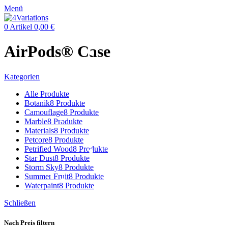
Menü
0
Artikel
0,00
€
AirPods® Case
Kategorien
Alle
Produkte
Botanik
8 Produkte
Camouflage
8 Produkte
Marble
8 Produkte
Materials
8 Produkte
Petcore
8 Produkte
Petrified Wood
8 Produkte
Star Dust
8 Produkte
Storm Sky
8 Produkte
Summer Fruit
8 Produkte
Waterpaint
8 Produkte
Schließen
Nach Preis filtern