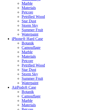
Marble
Materials
Petcore
Petrified Wood
Star Dust
Storm Sky
Summer Fruit
Waterpaint
iPhone® Hard Case
Botanik
Camouflage
Marble
Materials
Petcore
Petrified Wood
Star Dust
Storm Sky
Summer Fruit
Waterpaint
AirPods® Case
Botanik
Camouflage
Marble
Materials
Petcore