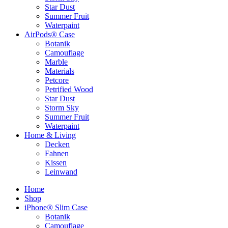
Star Dust
Summer Fruit
Waterpaint
AirPods® Case
Botanik
Camouflage
Marble
Materials
Petcore
Petrified Wood
Star Dust
Storm Sky
Summer Fruit
Waterpaint
Home & Living
Decken
Fahnen
Kissen
Leinwand
Home
Shop
iPhone® Slim Case
Botanik
Camouflage