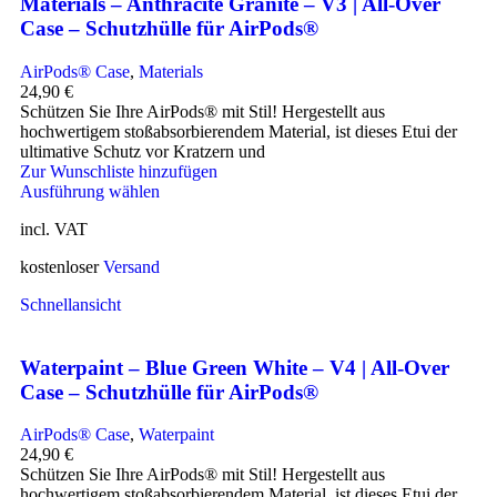
Materials – Anthracite Granite – V3 | All-Over
Case – Schutzhülle für AirPods®
AirPods® Case
,
Materials
24,90
€
Schützen Sie Ihre AirPods® mit Stil! Hergestellt aus
hochwertigem stoßabsorbierendem Material, ist dieses Etui der
ultimative Schutz vor Kratzern und
Zur Wunschliste hinzufügen
Ausführung wählen
incl. VAT
kostenloser
Versand
Schnellansicht
Waterpaint – Blue Green White – V4 | All-Over
Case – Schutzhülle für AirPods®
AirPods® Case
,
Waterpaint
24,90
€
Schützen Sie Ihre AirPods® mit Stil! Hergestellt aus
hochwertigem stoßabsorbierendem Material, ist dieses Etui der