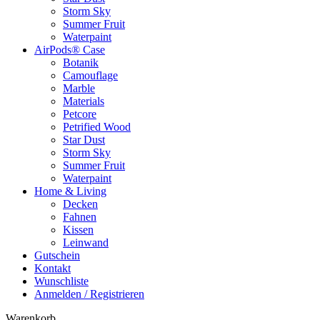
Storm Sky
Summer Fruit
Waterpaint
AirPods® Case
Botanik
Camouflage
Marble
Materials
Petcore
Petrified Wood
Star Dust
Storm Sky
Summer Fruit
Waterpaint
Home & Living
Decken
Fahnen
Kissen
Leinwand
Gutschein
Kontakt
Wunschliste
Anmelden / Registrieren
Warenkorb