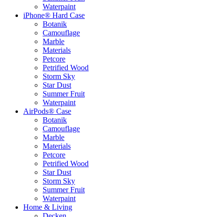
Waterpaint
iPhone® Hard Case
Botanik
Camouflage
Marble
Materials
Petcore
Petrified Wood
Storm Sky
Star Dust
Summer Fruit
Waterpaint
AirPods® Case
Botanik
Camouflage
Marble
Materials
Petcore
Petrified Wood
Star Dust
Storm Sky
Summer Fruit
Waterpaint
Home & Living
Decken