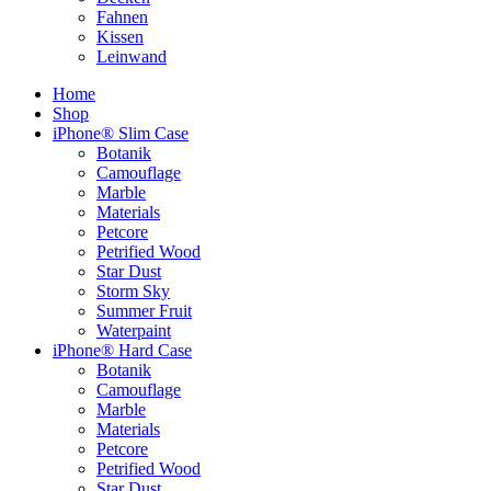
Fahnen
Kissen
Leinwand
Home
Shop
iPhone® Slim Case
Botanik
Camouflage
Marble
Materials
Petcore
Petrified Wood
Star Dust
Storm Sky
Summer Fruit
Waterpaint
iPhone® Hard Case
Botanik
Camouflage
Marble
Materials
Petcore
Petrified Wood
Star Dust