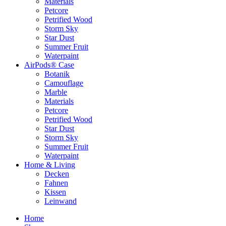
Materials
Petcore
Petrified Wood
Storm Sky
Star Dust
Summer Fruit
Waterpaint
AirPods® Case
Botanik
Camouflage
Marble
Materials
Petcore
Petrified Wood
Star Dust
Storm Sky
Summer Fruit
Waterpaint
Home & Living
Decken
Fahnen
Kissen
Leinwand
Home