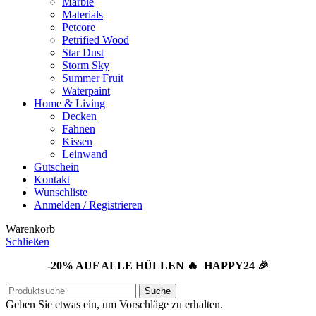
Marble
Materials
Petcore
Petrified Wood
Star Dust
Storm Sky
Summer Fruit
Waterpaint
Home & Living
Decken
Fahnen
Kissen
Leinwand
Gutschein
Kontakt
Wunschliste
Anmelden / Registrieren
Warenkorb
Schließen
-20% AUF ALLE HÜLLEN 🔥 HAPPY24 🎉
Suche
Geben Sie etwas ein, um Vorschläge zu erhalten.