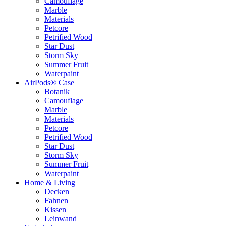
Camouflage
Marble
Materials
Petcore
Petrified Wood
Star Dust
Storm Sky
Summer Fruit
Waterpaint
AirPods® Case
Botanik
Camouflage
Marble
Materials
Petcore
Petrified Wood
Star Dust
Storm Sky
Summer Fruit
Waterpaint
Home & Living
Decken
Fahnen
Kissen
Leinwand