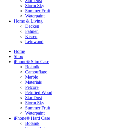
Star Dust
Storm Sky
Summer Fruit
Waterpaint
Home & Living
Decken
Fahnen
Kissen
Leinwand
Home
Shop
iPhone® Slim Case
Botanik
Camouflage
Marble
Materials
Petcore
Petrified Wood
Star Dust
Storm Sky
Summer Fruit
Waterpaint
iPhone® Hard Case
Botanik