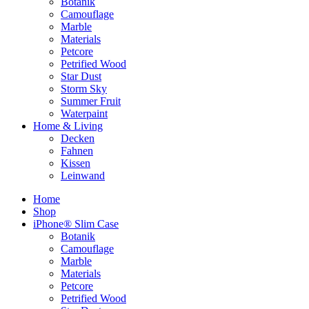
Botanik
Camouflage
Marble
Materials
Petcore
Petrified Wood
Star Dust
Storm Sky
Summer Fruit
Waterpaint
Home & Living
Decken
Fahnen
Kissen
Leinwand
Home
Shop
iPhone® Slim Case
Botanik
Camouflage
Marble
Materials
Petcore
Petrified Wood