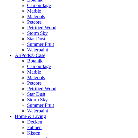
Camouflage
Marble
Materials
Petcore
Petrified Wood
Storm Sky
Star Dust
Summer Fruit
Waterpaint
AirPods® Case
Botanik
Camouflage
Marble
Materials
Petcore
Petrified Wood
Star Dust
Storm Sky
Summer Fruit
Waterpaint
Home & Living
Decken
Fahnen
Kissen