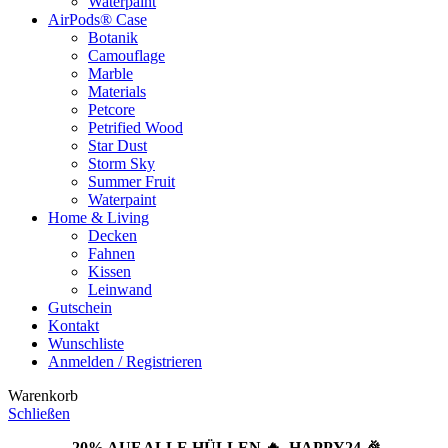
Waterpaint
AirPods® Case
Botanik
Camouflage
Marble
Materials
Petcore
Petrified Wood
Star Dust
Storm Sky
Summer Fruit
Waterpaint
Home & Living
Decken
Fahnen
Kissen
Leinwand
Gutschein
Kontakt
Wunschliste
Anmelden / Registrieren
Warenkorb
Schließen
-20% AUF ALLE HÜLLEN 🔥 HAPPY24 🎉