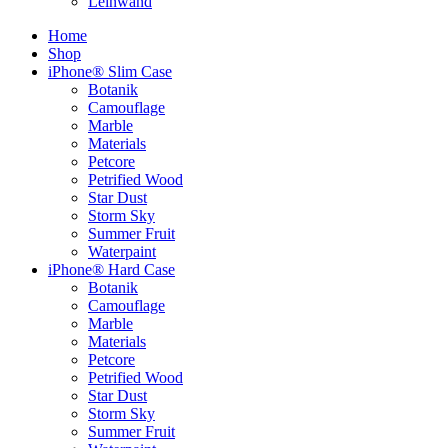
Leinwand
Home
Shop
iPhone® Slim Case
Botanik
Camouflage
Marble
Materials
Petcore
Petrified Wood
Star Dust
Storm Sky
Summer Fruit
Waterpaint
iPhone® Hard Case
Botanik
Camouflage
Marble
Materials
Petcore
Petrified Wood
Star Dust
Storm Sky
Summer Fruit