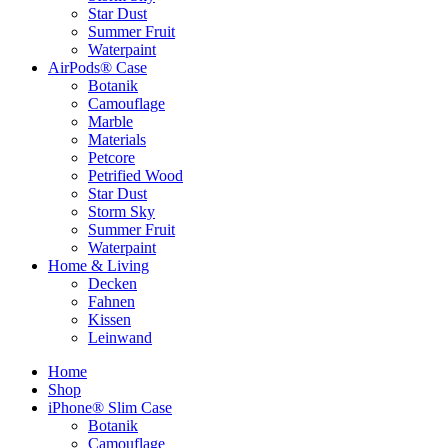
Star Dust
Summer Fruit
Waterpaint
AirPods® Case
Botanik
Camouflage
Marble
Materials
Petcore
Petrified Wood
Star Dust
Storm Sky
Summer Fruit
Waterpaint
Home & Living
Decken
Fahnen
Kissen
Leinwand
Home
Shop
iPhone® Slim Case
Botanik
Camouflage