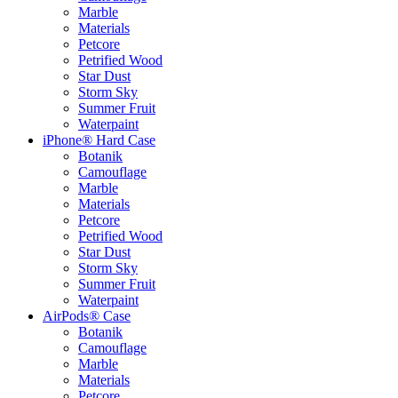
Marble
Materials
Petcore
Petrified Wood
Star Dust
Storm Sky
Summer Fruit
Waterpaint
iPhone® Hard Case
Botanik
Camouflage
Marble
Materials
Petcore
Petrified Wood
Star Dust
Storm Sky
Summer Fruit
Waterpaint
AirPods® Case
Botanik
Camouflage
Marble
Materials
Petcore